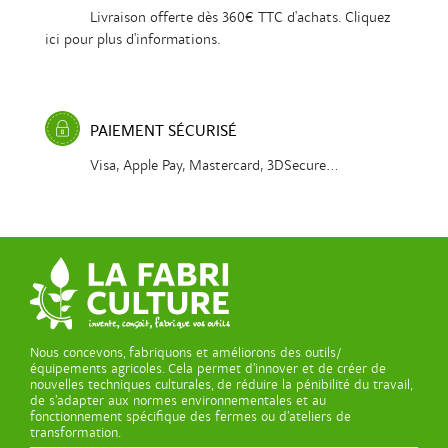
Livraison offerte dès 360€ TTC d'achats. Cliquez
ici pour plus d'informations.
PAIEMENT SÉCURISÉ
Visa, Apple Pay, Mastercard, 3DSecure...
Nous concevons, fabriquons et améliorons des outils/
équipements agricoles. Cela permet d’innover et de créer de
nouvelles techniques culturales, de réduire la pénibilité du travail,
de s’adapter aux normes environnementales et au
fonctionnement spécifique des fermes ou d’ateliers de
transformation.