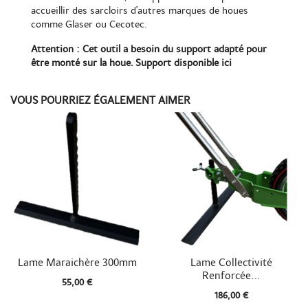
accueillir des sarcloirs d'autres marques de houes
comme Glaser ou Cecotec.
Attention : Cet outil a besoin du support adapté pour
être monté sur la houe. Support
disponible ici
VOUS POURRIEZ ÉGALEMENT AIMER


Aperçu rapide
Aperçu rapide
Lame Maraichère 300mm
Lame Collectivité
Renforcée...
55,00 €
186,00 €