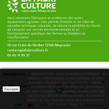
Nous concevons, fabriquons et améliorons des outils/
équipements agricoles. Cela permet d’innover et de créer de
nouvelles techniques culturales, de réduire la pénibilité du travail,
de s’adapter aux normes environnementales et au
fonctionnement spécifique des fermes ou d’ateliers de
transformation.
10 rue Croix du Verdier 12160 Moyrazès
contact@lafabriculture.fr
05 65 71 95 21
En utilisant ce site, vous consentez à l'utilisation de

INFORMATIONS
cookies conformément à cette politique. Si vous
x
souhaitez désactiver ou supprimer les cookies,
La Fabriculture

VOTRE COMPTE
vous pouvez le faire en modifiant les paramètres
4.9
J'accepte
de votre navigateur. Cependant, veuillez noter que
Basé sur
47
avis
cela pourrait affecter la fonctionnalité de certaines
parties du site. Pour en savoir plus et paramétrer
les traceurs:
cliquez ici
La Fabriculture
©
2024 - Tous droits réservés