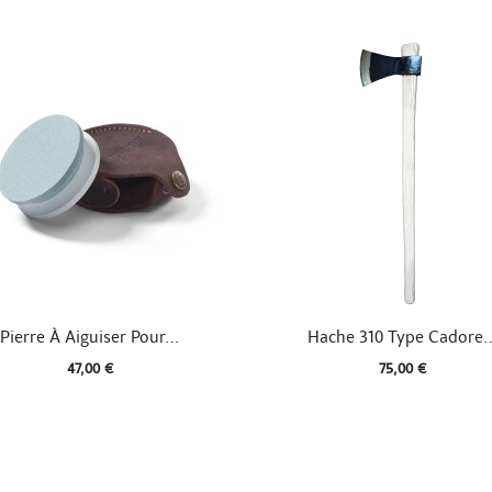


Aperçu rapide
Aperçu rapide
Pierre À Aiguiser Pour...
Hache 310 Type Cadore..
47,00 €
75,00 €