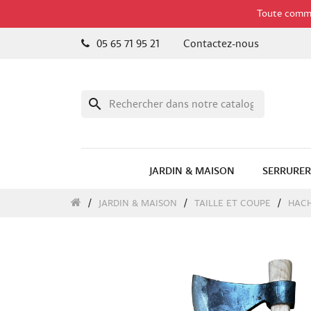
Toute comman
05 65 71 95 21
Contactez-nous
search
JARDIN & MAISON
SERRURER
JARDIN & MAISON
TAILLE ET COUPE
HACH