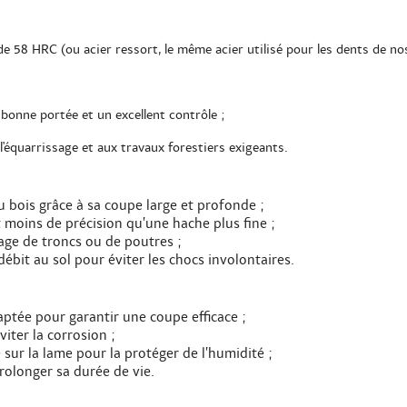
e 58 HRC (ou acier ressort, le même acier utilisé pour les dents de n
onne portée et un excellent contrôle ;
 l'équarrissage et aux travaux forestiers exigeants.
du bois grâce à sa coupe large et profonde ;
t moins de précision qu’une hache plus fine ;
age de troncs ou de poutres ;
débit au sol pour éviter les chocs involontaires.
aptée pour garantir une coupe efficace ;
iter la corrosion ;
 sur la lame pour la protéger de l’humidité ;
rolonger sa durée de vie.