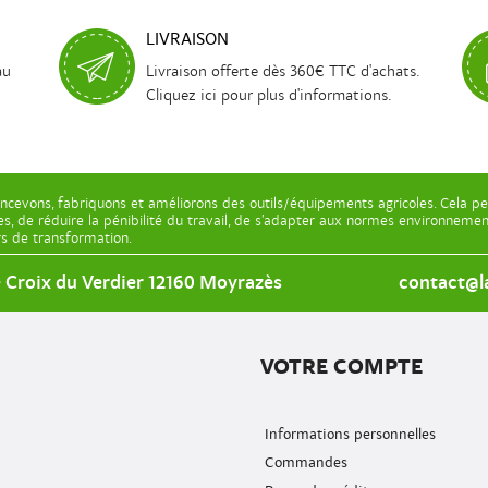
LIVRAISON
au
Livraison offerte dès 360€ TTC d'achats.
Cliquez ici pour plus d'informations.
ncevons, fabriquons et améliorons des outils/équipements agricoles. Cela pe
les, de réduire la pénibilité du travail, de s’adapter aux normes environnem
ers de transformation.
e Croix du Verdier 12160 Moyrazès
contact@la
VOTRE COMPTE
Informations personnelles
Commandes