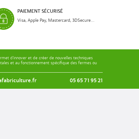
PAIEMENT SÉCURISÉ
Visa, Apple Pay, Mastercard, 3DSecure...
rmet d’innover et de créer de nouvelles techniques
entales et au fonctionnement spécifique des fermes ou
fabriculture.fr
05 65 71 95 21