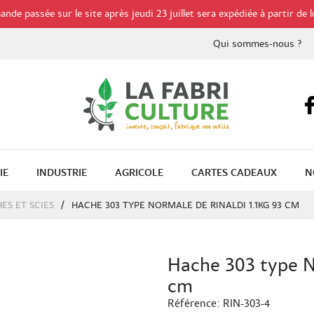
de passée sur le site après jeudi 23 juillet sera expédiée à partir de l
Qui sommes-nous ?
IE
INDUSTRIE
AGRICOLE
CARTES CADEAUX
N
ES ET SCIES
HACHE 303 TYPE NORMALE DE RINALDI 1.1KG 93 CM
Hache 303 type No
cm
Référence:
RIN-303-4