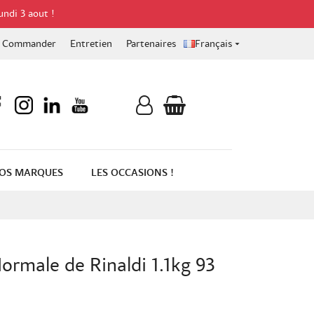
undi 3 aout !
Commander
Entretien
Partenaires
Français

OS MARQUES
LES OCCASIONS !
rmale de Rinaldi 1.1kg 93