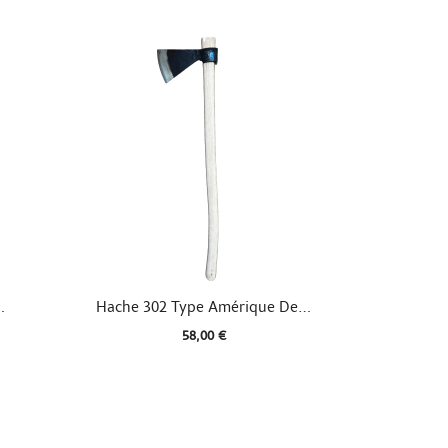

Aperçu rapide
.
Hache 302 Type Amérique De...
58,00 €