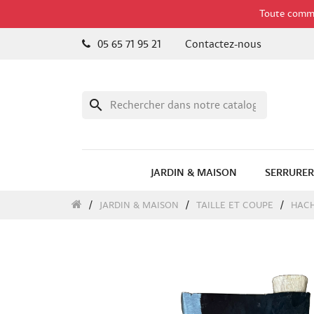
Toute comman
05 65 71 95 21
Contactez-nous
search
JARDIN & MAISON
SERRURER
JARDIN & MAISON
TAILLE ET COUPE
HACH