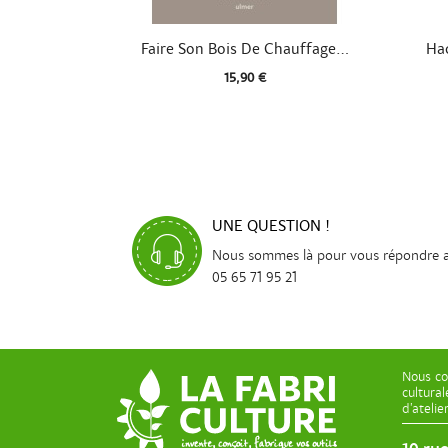

Aperçu rapide
Faire Son Bois De Chauffage...
Hac
15,90 €
UNE QUESTION !
Nous sommes là pour vous répondre 
05 65 71 95 21
Nous co
cultura
d’ateli