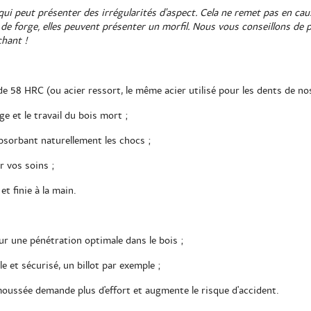
in qui peut présenter des irrégularités d'aspect. Cela ne remet pas en ca
e forge, elles peuvent présenter un morfil. Nous vous conseillons de p
chant !
e 58 HRC (ou acier ressort, le même acier utilisé pour les dents de n
ge et le travail du bois mort ;
sorbant naturellement les chocs ;
r vos soins ;
et finie à la main.
ur une pénétration optimale dans le bois ;
e et sécurisé, un billot par exemple ;
émoussée demande plus d'effort et augmente le risque d'accident.