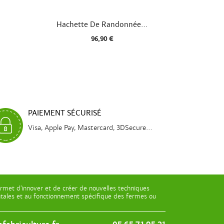

Aperçu rapide
Hachette De Randonnée...
96,90 €
PAIEMENT SÉCURISÉ
Visa, Apple Pay, Mastercard, 3DSecure...
rmet d’innover et de créer de nouvelles techniques
entales et au fonctionnement spécifique des fermes ou