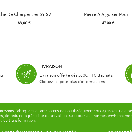


Aperçu rapide
Aperçu rapide
he De Charpentier SY SV...
Pierre À Aiguiser Pour...
83,00 €
47,00 €
LIVRAISON
au
Livraison offerte dès 360€ TTC d'achats.
Cliquez ici pour plus d'informations.
ncevons, fabriquons et améliorons des outils/équipements agricoles. Cela pe
les, de réduire la pénibilité du travail, de s’adapter aux normes environnem
ers de transformation.