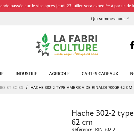
de passée sur le site après jeudi 23 juillet sera expédiée à partir de l
Qui sommes-nous ?
IE
INDUSTRIE
AGRICOLE
CARTES CADEAUX
N
ES ET SCIES
HACHE 302-2 TYPE AMERICA DE RINALDI 700GR 62 CM
Hache 302-2 type
62 cm
Référence:
RIN-302-2