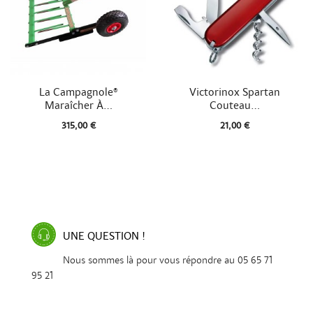


Aperçu rapide
Aperçu rapide
La Campagnole®
Victorinox Spartan
Maraîcher À...
Couteau...
315,00 €
21,00 €
UNE QUESTION !
Nous sommes là pour vous répondre au 05 65 71
95 21