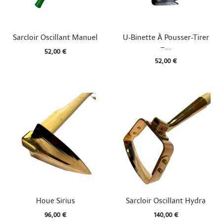


Aperçu rapide
Aperçu rapide
Sarcloir Oscillant Manuel
U-Binette À Pousser-Tirer
–...
52,00 €
52,00 €


Aperçu rapide
Aperçu rapide
Houe Sirius
Sarcloir Oscillant Hydra
96,00 €
140,00 €