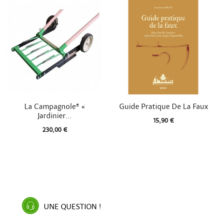


Aperçu rapide
Aperçu rapide
La Campagnole® «
Guide Pratique De La Faux
Jardinier...
15,90 €
230,00 €
UNE QUESTION !