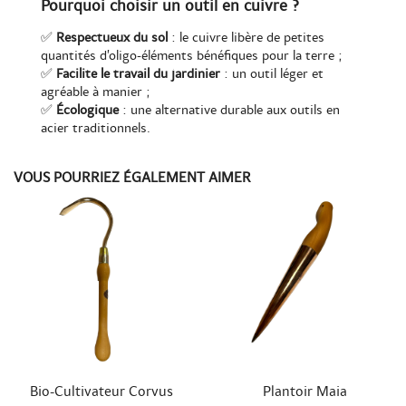
Pourquoi choisir un outil en cuivre ?
✅
Respectueux du sol
: le cuivre libère de petites
quantités d’oligo-éléments bénéfiques pour la terre ;
✅
Facilite le travail du jardinier
: un outil léger et
agréable à manier ;
✅
Écologique
: une alternative durable aux outils en
acier traditionnels.
VOUS POURRIEZ ÉGALEMENT AIMER


Aperçu rapide
Aperçu rapide
Bio-Cultivateur Corvus
Plantoir Maia