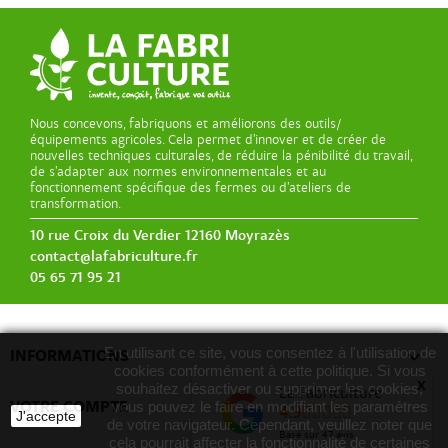
Nous concevons, fabriquons et améliorons des outils/
équipements agricoles. Cela permet d’innover et de créer de
nouvelles techniques culturales, de réduire la pénibilité du travail,
de s’adapter aux normes environnementales et au
fonctionnement spécifique des fermes ou d’ateliers de
transformation.
10 rue Croix du Verdier 12160 Moyrazès
contact@lafabriculture.fr
05 65 71 95 21
En utilisant ce site, vous consentez à l'utilisation de

INFORMATIONS
cookies conformément à cette politique. Si vous
x
souhaitez désactiver ou supprimer les cookies,
La Fabriculture

VOTRE COMPTE
vous pouvez le faire en modifiant les paramètres
4.9
J'accepte
de votre navigateur. Cependant, veuillez noter que
Basé sur
47
avis
cela pourrait affecter la fonctionnalité de certaines