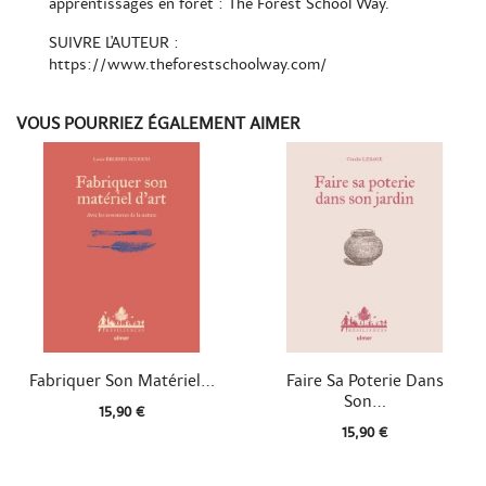
apprentissages en forêt : The Forest School Way.
SUIVRE L'AUTEUR :
https://www.theforestschoolway.com/
VOUS POURRIEZ ÉGALEMENT AIMER


Aperçu rapide
Aperçu rapide
Fabriquer Son Matériel...
Faire Sa Poterie Dans
Son...
15,90 €
15,90 €