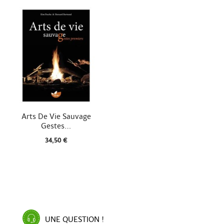

Aperçu rapide
Arts De Vie Sauvage
Gestes...
34,50 €
UNE QUESTION !