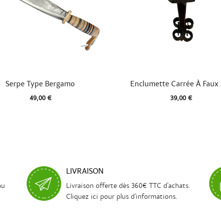


Aperçu rapide
Aperçu rapide
Serpe Type Bergamo
Enclumette Carrée À Faux 
49,00 €
39,00 €
LIVRAISON
au
Livraison offerte dès 360€ TTC d'achats.
Cliquez ici pour plus d'informations.