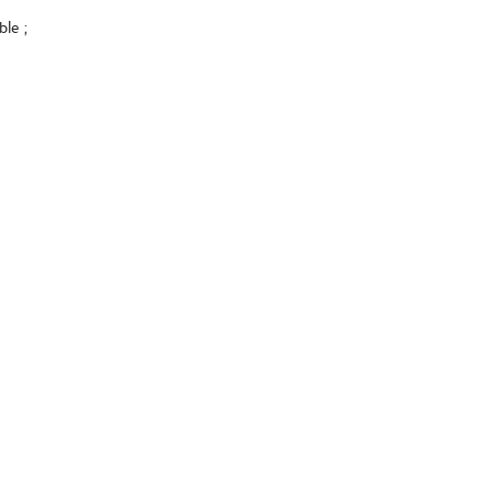
ble ;
;