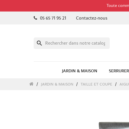
Toute comman
05 65 71 95 21
Contactez-nous
search
JARDIN & MAISON
SERRURER
JARDIN & MAISON
TAILLE ET COUPE
AIGU