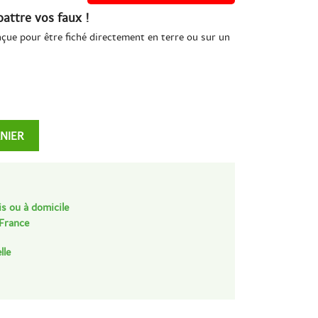
battre vos faux !
onçue pour être fiché directement en terre ou sur un
ANIER
is ou à domicile
 France
lle