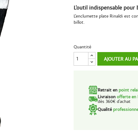
L'outil indispensable pour 
L’enclumette plate Rinaldi est c
billot.
Quantité
AJOUTER AU P
Retrait en
point rela
Livraison
offerte en
dès 360€ d'achat
Qualité
professionne