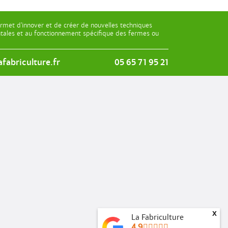
rmet d’innover et de créer de nouvelles techniques
entales et au fonctionnement spécifique des fermes ou
fabriculture.fr
05 65 71 95 21
x
La Fabriculture
4.9