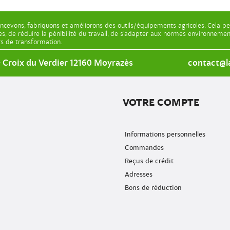
ncevons, fabriquons et améliorons des outils/équipements agricoles. Cela pe
les, de réduire la pénibilité du travail, de s’adapter aux normes environnem
ers de transformation.
e Croix du Verdier 12160 Moyrazès
contact@la
VOTRE COMPTE
Informations personnelles
Commandes
Reçus de crédit
Adresses
Bons de réduction