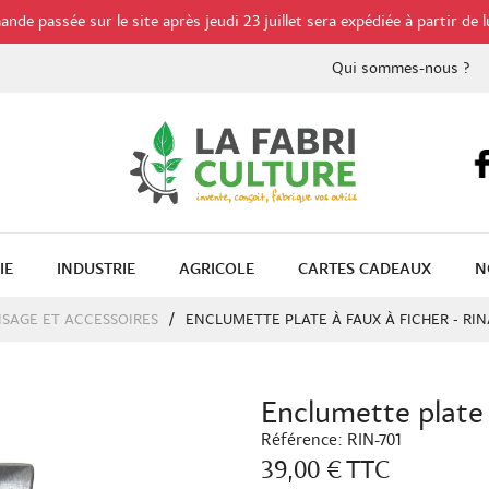
de passée sur le site après jeudi 23 juillet sera expédiée à partir de l
Qui sommes-nous ?
IE
INDUSTRIE
AGRICOLE
CARTES CADEAUX
N
ISAGE ET ACCESSOIRES
ENCLUMETTE PLATE À FAUX À FICHER - RIN
Enclumette plate à
Référence:
RIN-701
39,00 €
TTC