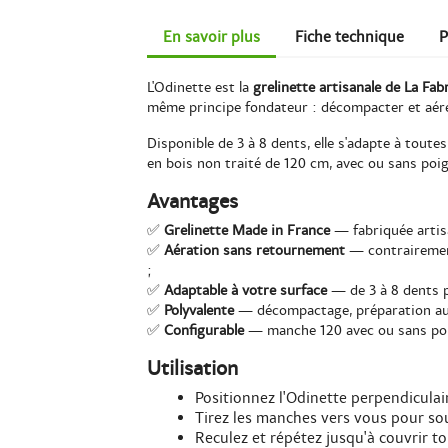
En savoir plus
Fiche technique
P
L'Odinette est la
grelinette artisanale de La Fab
même principe fondateur : décompacter et aére
Disponible de 3 à 8 dents, elle s'adapte à tout
en bois non traité de 120 cm, avec ou sans poi
Avantages
✅
Grelinette Made in France
— fabriquée artisa
✅
Aération sans retournement
— contrairement
;
✅
Adaptable à votre surface
— de 3 à 8 dents p
✅
Polyvalente
— décompactage, préparation au s
✅
Configurable
— manche 120 avec ou sans poi
Utilisation
Positionnez l'Odinette perpendiculai
Tirez les manches vers vous pour sou
Reculez et répétez jusqu'à couvrir to