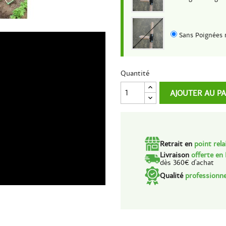
Sans Poignées 
Quantité
AJOUTER AU P
Retrait en
point rela
Livraison
offerte en
dès 360€ d'achat
Qualité
professionne