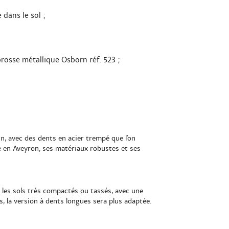
dans le sol ;
brosse métallique Osborn réf. 523
;
lin, avec des dents en acier trempé que l'on
le en Aveyron, ses matériaux robustes et ses
 les sols très compactés ou tassés, avec une
s, la version à dents longues sera plus adaptée.