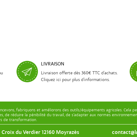
LIVRAISON
au
Livraison offerte dès 360€ TTC d'achats.
Cliquez ici pour plus d'informations.
ncevons, fabriquons et améliorons des outils/équipements agricoles. Cela pe
les, de réduire la pénibilité du travail, de s’adapter aux normes environnem
ers de transformation.
e Croix du Verdier 12160 Moyrazès
contact@la