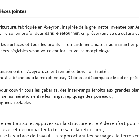
ièces jointes
riculture
, fabriquée en Aveyron. Inspirée de la grelinette inventée par A
r le sol en profondeur
sans le retourner
, en préservant sa structure et
es les surfaces et tous les profils — du jardinier amateur au maraîcher
gnées réglables selon votre confort et votre morphologie.
nalement en Aveyron, acier trempé et bois non traité ;
 à la bêche ou à la motobineuse, l'Odinette décompacte le sol en prése
our couvrir tous les gabarits, des inter-rangs étroits aux grandes pla
emis, aération entre les rangs, repiquage des poireaux ;
gnées réglables.
rement au sol et appuyez sur la structure et le V de renfort pour 
lever et décompacter la terre sans la retourner ;
ute la surface de travail. En rapprochant les passages, la terre 