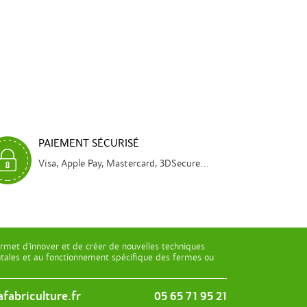
PAIEMENT SÉCURISÉ
Visa, Apple Pay, Mastercard, 3DSecure...
rmet d’innover et de créer de nouvelles techniques
entales et au fonctionnement spécifique des fermes ou
fabriculture.fr
05 65 71 95 21