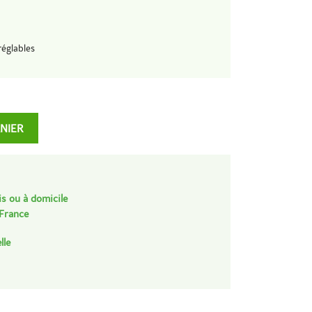
réglables
ANIER
is ou à domicile
 France
lle