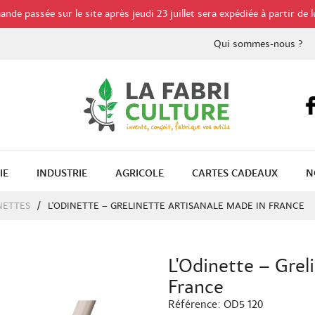
de passée sur le site après jeudi 23 juillet sera expédiée à partir de l
Qui sommes-nous ?
IE
INDUSTRIE
AGRICOLE
CARTES CADEAUX
N
NETTES
L'ODINETTE – GRELINETTE ARTISANALE MADE IN FRANCE
L'Odinette – Grel
France
Référence:
OD5 120