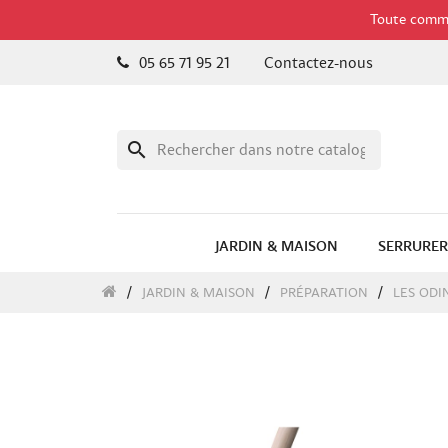
Toute comman
05 65 71 95 21
Contactez-nous
search
JARDIN & MAISON
SERRURER
JARDIN & MAISON
PRÉPARATION
LES ODI