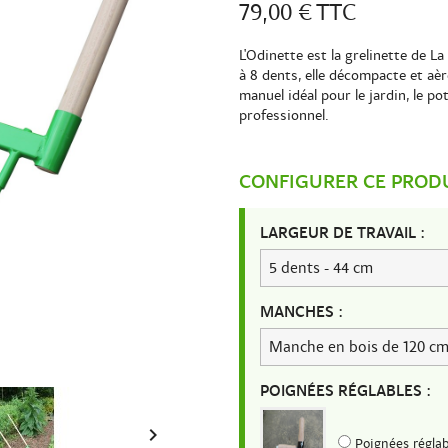
79,00 €
TTC
L'Odinette est la grelinette de L
à 8 dents, elle décompacte et aère
manuel idéal pour le jardin, le p
professionnel.
CONFIGURER CE PROD
LARGEUR DE TRAVAIL :
MANCHES :
POIGNÉES RÉGLABLES :

Poignées réglab