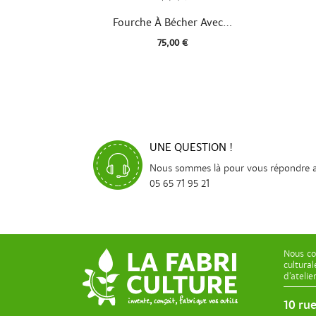

Aperçu rapide
Fourche À Bécher Avec...
75,00 €
UNE QUESTION !
Nous sommes là pour vous répondre 
05 65 71 95 21
Nous co
cultura
d’ateli
10 ru