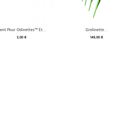


Aperçu rapide
Aperçu rapide
ent Pour Odinettes™ Et...
Grelinette...
3,00 €
149,00 €