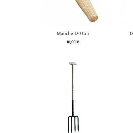

Aperçu rapide
Manche 120 Cm
D
10,00 €