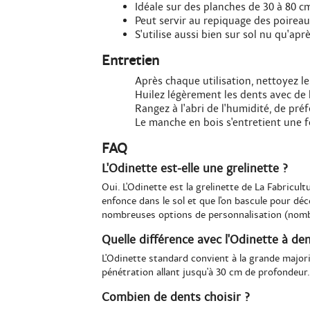
Idéale sur des planches de 30 à 80 cm
Peut servir au repiquage des poireau
S'utilise aussi bien sur sol nu qu'ap
Entretien
Après chaque utilisation, nettoyez le
Huilez légèrement les dents avec de l
Rangez à l'abri de l'humidité, de pr
Le manche en bois s'entretient une f
FAQ
L'Odinette est-elle une grelinette ?
Oui. L'Odinette est la grelinette de La Fabricul
enfonce dans le sol et que l'on bascule pour dé
nombreuses options de personnalisation (nombr
Quelle différence avec l'Odinette à de
L'Odinette standard convient à la grande majori
pénétration allant jusqu'à 30 cm de profondeur. 
Combien de dents choisir ?