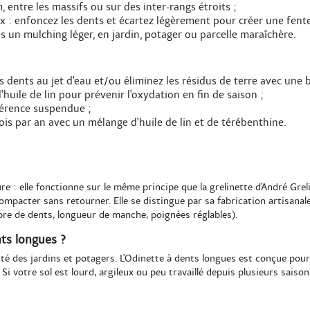
, entre les massifs ou sur des inter-rangs étroits ;
x : enfoncez les dents et écartez légèrement pour créer une fente 
rès un mulching léger, en jardin, potager ou parcelle maraîchère.
s dents au jet d'eau et/ou éliminez les résidus de terre avec une
'huile de lin pour prévenir l'oxydation en fin de saison ;
éférence suspendue ;
ois par an avec un mélange d'huile de lin et de térébenthine.
ture : elle fonctionne sur le même principe que la grelinette d'André Gre
compacter sans retourner. Elle se distingue par sa fabrication artisana
e de dents, longueur de manche, poignées réglables).
nts longues ?
té des jardins et potagers. L'Odinette à dents longues est conçue pour
Si votre sol est lourd, argileux ou peu travaillé depuis plusieurs saison