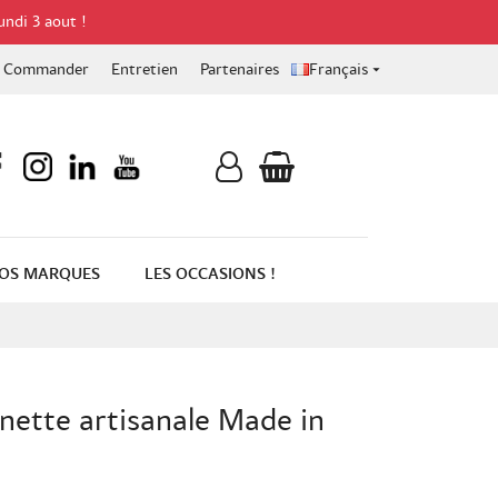
undi 3 aout !
Commander
Entretien
Partenaires
Français

OS MARQUES
LES OCCASIONS !
inette artisanale Made in