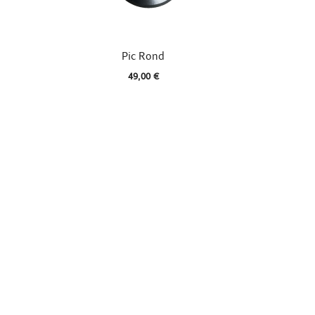

Aperçu rapide
Pic Rond
49,00 €