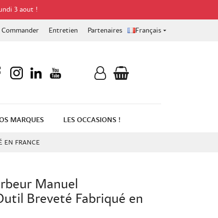
undi 3 aout !
Commander
Entretien
Partenaires
Français

OS MARQUES
LES OCCASIONS !
É EN FRANCE
erbeur Manuel
Outil Breveté Fabriqué en