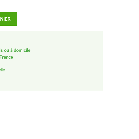
ANIER
is ou à domicile
 France
lle