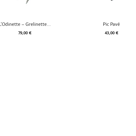


Aperçu rapide
Aperçu rapide
L'Odinette – Grelinette...
Pic Pavé
79,00 €
43,00 €