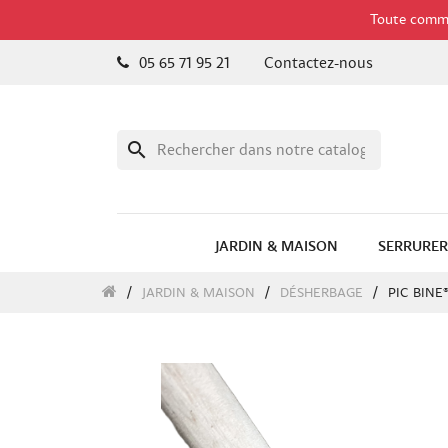
Toute comman
05 65 71 95 21
Contactez-nous
search
JARDIN & MAISON
SERRURER
JARDIN & MAISON
DÉSHERBAGE
PIC BINE