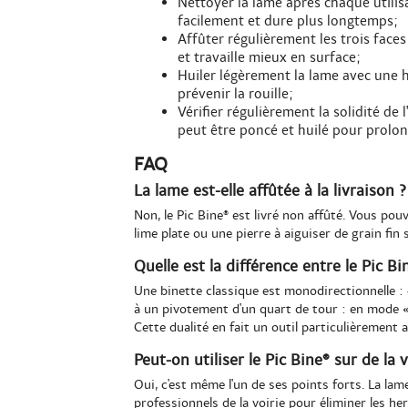
Nettoyer la lame après chaque utilis
facilement et dure plus longtemps;
Affûter régulièrement les trois faces
et travaille mieux en surface;
Huiler légèrement la lame avec une h
prévenir la rouille;
Vérifier régulièrement la solidité d
peut être poncé et huilé pour prolon
FAQ
La lame est-elle affûtée à la livraison ?
Non, le Pic Bine® est livré non affûté. Vous pou
lime plate ou une pierre à aiguiser de grain fin s
Quelle est la différence entre le Pic B
Une binette classique est monodirectionnelle : 
à un pivotement d'un quart de tour : en mode « 
Cette dualité en fait un outil particulièrement
Peut-on utiliser le Pic Bine® sur de la 
Oui, c'est même l'un de ses points forts. La lam
professionnels de la voirie pour éliminer les he