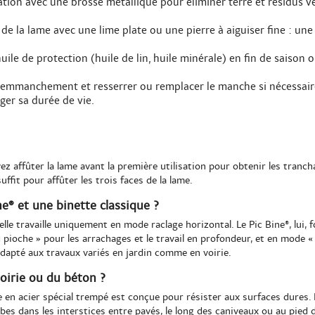
ation avec une brosse métallique pour éliminer terre et résidus 
 de la lame avec une lime plate ou une pierre à aiguiser fine : un
uile de protection (huile de lin, huile minérale) en fin de saiso
e l'emmanchement et resserrer ou remplacer le manche si nécessa
ger sa durée de vie.
vez affûter la lame avant la première utilisation pour obtenir les tranc
uffit pour affûter les trois faces de la lame.
ine® et une binette classique ?
elle travaille uniquement en mode raclage horizontal. Le Pic Bine®, lui,
pioche » pour les arrachages et le travail en profondeur, et en mode « s
 adapté aux travaux variés en jardin comme en voirie.
voirie ou du béton ?
e en acier spécial trempé est conçue pour résister aux surfaces dures. E
rbes dans les interstices entre pavés, le long des caniveaux ou au pied 