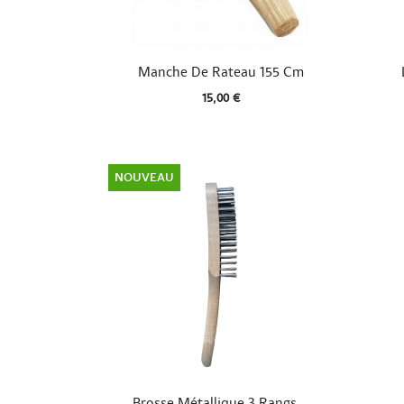

Aperçu rapide
Manche De Rateau 155 Cm
15,00 €
NOUVEAU

Aperçu rapide
Brosse Métallique 3 Rangs...