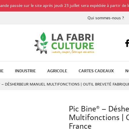
de passée sur le site après jeudi 23 juillet sera expédiée à partir de l
Qui sommes-nous ?
IE
INDUSTRIE
AGRICOLE
CARTES CADEAUX
N
® – DÉSHERBEUR MANUEL MULTIFONCTIONS | OUTIL BREVETÉ FABRIQU
Pic Bine® – Désh
Multifonctions | 
France