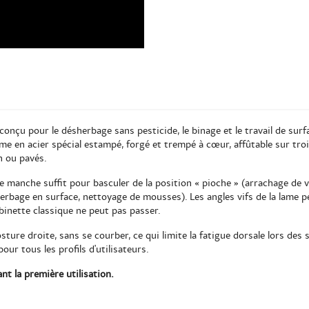
conçu pour le désherbage sans pesticide, le binage et le travail de surfa
me en acier spécial estampé, forgé et trempé à cœur, affûtable sur troi
n ou pavés.
 manche suffit pour basculer de la position « pioche » (arrachage de viva
sherbage en surface, nettoyage de mousses). Les angles vifs de la lame 
 binette classique ne peut pas passer.
ture droite, sans se courber, ce qui limite la fatigue dorsale lors des
our tous les profils d'utilisateurs.
nt la première utilisation.