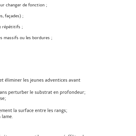
our changer de fonction ;
s, façades) ;
répétitifs ;
es massifs ou les bordures ;
 et éliminer les jeunes adventices avant
sans perturber le substrat en profondeur;
se;
rement la surface entre les rangs;
a lame.