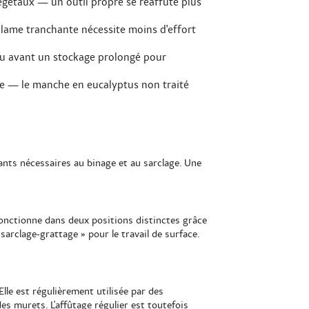
végétaux — un outil propre se réaffûte plus
e lame tranchante nécessite moins d'effort
n ou avant un stockage prolongé pour
ire — le manche en eucalyptus non traité
hants nécessaires au binage et au sarclage. Une
 fonctionne dans deux positions distinctes grâce
arclage-grattage » pour le travail de surface.
lle est régulièrement utilisée par des
des murets. L'affûtage régulier est toutefois