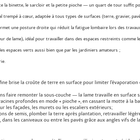
 la binette, le sarcloir et la petite pioche — un quart de tour suffit p
l trempé à cœur, adaptée à tous types de surfaces (terre, gravier, pavé
et une posture droite qui réduit la fatigue lombaire lors des travaux 
r de lame), idéal pour travailler dans des espaces restreints comme l
 des espaces verts aussi bien que par les jardiniers amateurs ;
ie.
 fine brise la croûte de terre en surface pour limiter l'évaporation
ans faire remonter la sous-couche — la lame travaille en surface 
 racines profondes en mode « pioche », en cassant la motte à la ba
ur les façades, les murets ou les escaliers extérieurs;
lons de semis, plomber la terre après plantation, retravailler légè
, dans les caniveaux ou entre les pavés grâce aux angles vifs de l