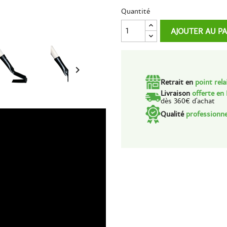
Quantité
AJOUTER AU P

Retrait en
point rela
Livraison
offerte en
dès 360€ d'achat
Qualité
professionne