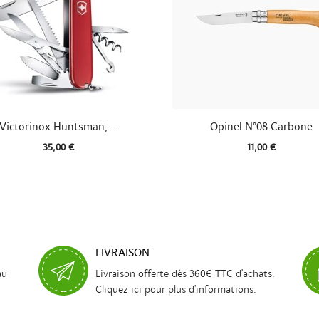


Aperçu rapide
Aperçu rapide
Victorinox Huntsman,...
Opinel N°08 Carbone
35,00 €
11,00 €
LIVRAISON
au
Livraison offerte dès 360€ TTC d'achats.
Cliquez ici pour plus d'informations.