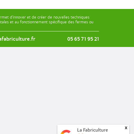
rmet d’innover et de créer de nouvelles techniques
entales et au fonctionnement spécifique des fermes ou
fabriculture.fr
05 65 71 95 21
x
La Fabriculture