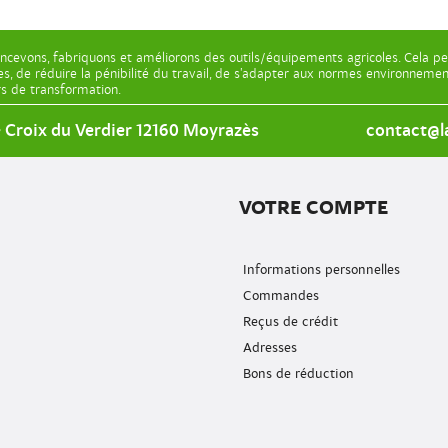
ncevons, fabriquons et améliorons des outils/équipements agricoles. Cela pe
les, de réduire la pénibilité du travail, de s’adapter aux normes environnem
ers de transformation.
e Croix du Verdier 12160 Moyrazès
contact@la
VOTRE COMPTE
Informations personnelles
Commandes
Reçus de crédit
Adresses
Bons de réduction