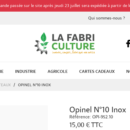
de passée sur le site après jeudi 23 juillet sera expédiée à partir de l
Qui sommes-nous ?
IE
INDUSTRIE
AGRICOLE
CARTES CADEAUX
N
TEAUX
OPINEL N°10 INOX
Opinel N°10 Inox
Référence:
OPI-952.10
15,00 €
TTC