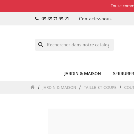
Toute comman
05 65 71 95 21
Contactez-nous
search
JARDIN & MAISON
SERRURER
JARDIN & MAISON
TAILLE ET COUPE
COU