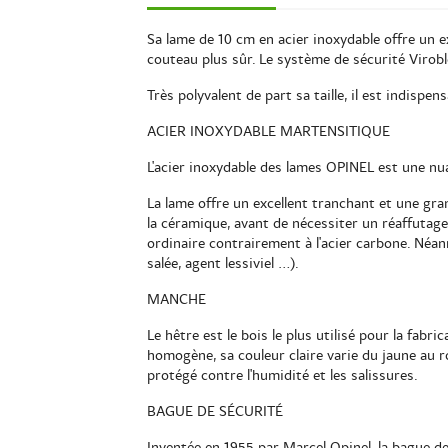
Sa lame de 10 cm en acier inoxydable offre un ex
couteau plus sûr. Le système de sécurité Virob
Très polyvalent de part sa taille, il est indispen
ACIER INOXYDABLE MARTENSITIQUE
L'acier inoxydable des lames OPINEL est une nu
La lame offre un excellent tranchant et une gran
la céramique, avant de nécessiter un réaffutage
ordinaire contrairement à l'acier carbone. Néan
salée, agent lessiviel …).
MANCHE
Le hêtre est le bois le plus utilisé pour la fabri
homogène, sa couleur claire varie du jaune au r
protégé contre l'humidité et les salissures.
BAGUE DE SÉCURITÉ
Inventée en 1955 par Marcel Opinel, la bague de