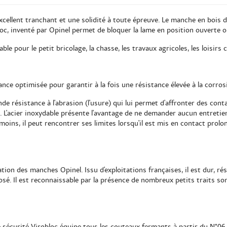
cellent tranchant et une solidité à toute épreuve. Le manche en bois de
loc, inventé par Opinel permet de bloquer la lame en position ouverte 
sable pour le petit bricolage, la chasse, les travaux agricoles, les loisir
ance optimisée pour garantir à la fois une résistance élevée à la corr
de résistance à l'abrasion (l'usure) qui lui permet d'affronter des cont
. L'acier inoxydable présente l'avantage de ne demander aucun entretie
moins, il peut rencontrer ses limites lorsqu'il est mis en contact prol
cation des manches Opinel. Issu d'exploitations françaises, il est dur, rési
osé. Il est reconnaissable par la présence de nombreux petits traits s
 sécurité Virobloc équipe tous les couteaux fermants à partir du N°06. 