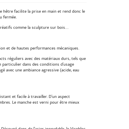
 hêtre facilite la prise en main et rend donc le
ou fermée.
s créatifs comme la sculpture sur bois...
osion et de hautes performances mécaniques.
acts réguliers avec des matériaux durs, tels que
n particulier dans des conditions d'usage
ongé avec une ambiance agressive (acide, eau
stant et facile à travailler. D'un aspect
ombres. Le manche est verni pour être mieux
Découpé dans de l'acier inoxydable, le Virobloc