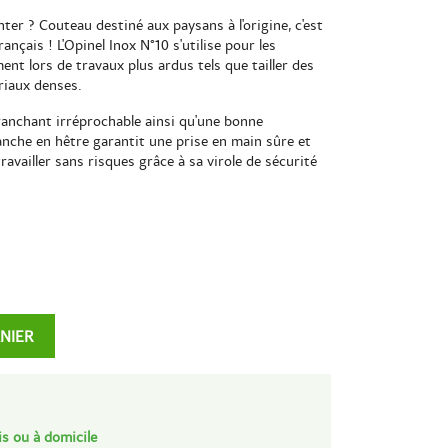
ter ? Couteau destiné aux paysans à l'origine, c'est
nçais ! L'Opinel Inox N°10 s'utilise pour les
ment lors de travaux plus ardus tels que tailler des
riaux denses.
ranchant irréprochable ainsi qu'une bonne
anche en hêtre garantit une prise en main sûre et
availler sans risques grâce à sa virole de sécurité
ANIER
is ou à domicile