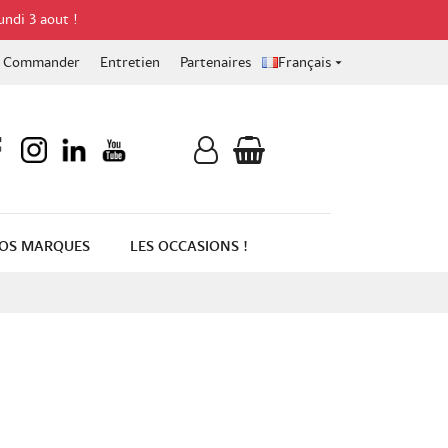
undi 3 aout !
Commander
Entretien
Partenaires
Français

OS MARQUES
LES OCCASIONS !